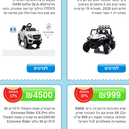
באגי ענק עם 2 מושבים בעיצוב
מרצדסGLA-45 קלאס GABI
אופ
חדש דגם 2020. תאורת לד קדמית
TOYS!! הילוך קדימה ואחורה, הגה
ואחורית + גשר תאורה
עם מנגינות ואורות!! זמן נסיעה עד
רכב
אחורי.עכשיו ב 1690 שח
50 דק!! מגיע בצבע שחור בלבד
ליל
ומשלוחים לכל הארץ!
ובמחיר מיוחד של 990 ש''ח
טרק
במקום 1400 !! אפשרות
משלוחים לכל הארץ!!
ממנ
קו
מוצרי הנקה והאכלה
מזרונים ומשטחי פעילות
מוצר
מזרני שינה
הליכון לתינוק
מיטות מעבר
חדרי 
Mama Love
שי
כיס
תאו
הנחה
הנחה
₪
4500
₪
999
17
%
37
%
שיא האיכות והיוקרה! ג'יפ BMW-
טרקטורון שטח חשמלי לילדים 36
X6 12v מגיע עם כל האבזור שרק
וולט Extreme Rider EX-Pro
תחלמו ובמחיר מנצח רק 999 ש"ח
₪4,500.00 טרקטורון שטח חשמלי
ואפשרות משלוחים לכל הארץ!
לילדים 36 וולט Extreme Rider
EX-Pro טרקטורון שטח חשמלי