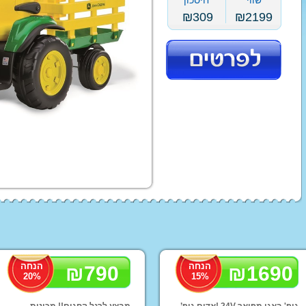
שווי
חיסכון
עגלת תינוק בבה קומפורט
טיולון פג פרגו
₪
309
₪
2199
עגלות סייבקס - CYBEX
טיולוני Baby Jogger
עגלת תינוק ג'נה ריידר
עגלות מאמס אנד פאפס
עגלות ברייטקס - Britax
ג'ואי | Joie עגלות
עגלות טוויגי Twigy
STOKKE
ABC
סלקלים
כסא אוכל לתינוק
מצעים
מצע
מצ
ex
נדנדה לתינוק
בימבות ופדלים
ממונע
תלת אופן לילדים
סול
הנחה
הנחה
₪
790
₪
1690
20
%
15
%
טרקטור פדלים לילדים
טרק
ג'י
גיפ' באגי מפואר 24V !אדום גיפ’
מבצע לרגל החגים!! מכונית