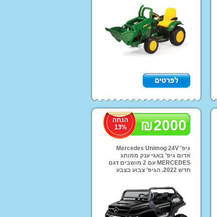
הכי זול בשוק'!! אפשרות
משלוחים לכל הארץ!
ות שחיה
הנחה
₪
2000
13
%
ותח בצ'יפופו!
גיפ' Mercedes Unimog 24V
אדום גיפ’ באגי ענק ממותג
MERCEDES עם 2 מושבים דגם
חדש 2022. הגיפ’ צבוע בצבע
מיוחד בתנור המקנה ברק
ואותנטיות למקור.עכשיו ב2000
שח ומשלוחים לכל הארץ