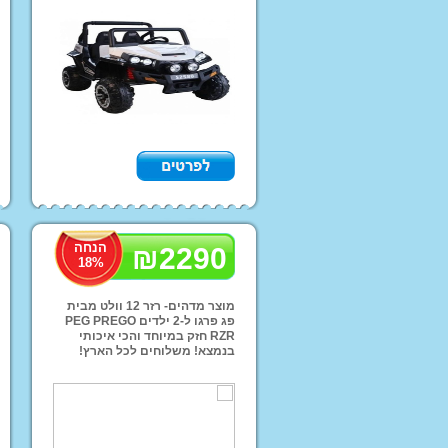
ב1690 שח ומשלוחים לכל הארץ
קורקינטים
בית בובות
עגלות בובה + בובות
מתקני סלים לילדים
מנשאים תיקי החתלה
וביגוד
הנחה
₪
2290
18
%
קטלוג מותג הבית INJUSA
מוצר מדהים- רזר 12 וולט מבית
פג פרגו ל-2 ילדים PEG PREGO
קטלוג מותג הבית K
RZR חזק במיוחד והכי איכותי
צרפת
בנמצא! משלוחים לכל הארץ!