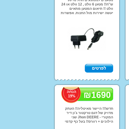
ש''ח!! מטען 6 וולט , 12 וולט או 24
נוע ממונע לילדים
וולט !! תיאום המטען מתאים
יעשה ישירות מול החנות. אפשרות
י יוקרה ממונעים
משלוחים לכל הארץ!
דים
טורון שטח לילדים
ועים פג פראגו
רקינטים חשמליים
י אמבט ובטיחות
תינוקות וילדים
דות החתלה
אות ושולחן לילדים
רה לחדרי ילדים
הנחה
₪
1690
19
%
חדש!!! היישר מאיטליה!! העתק
מדויק של דגם טרקטור ג'ון דיר
המקורי - Jhon DEERE שני
הילוכים + רוורס!! בעל כף קדמי
גדולה מחיר מבצע רק 1690 ש''ח!!