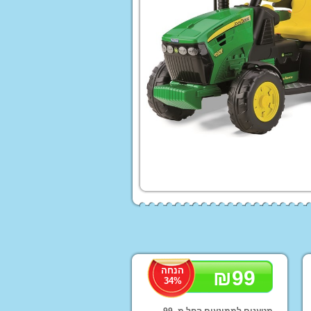
 לורה סוויסרה
ים לעריסות ולולים
עים ממותגים
Homet
ים לילדים
לות לממונעים
הנחה
₪
99
34
%
טורון ממונע לילדים
פ ממונע לילדים
מטענים לממונעים החל מ- 99