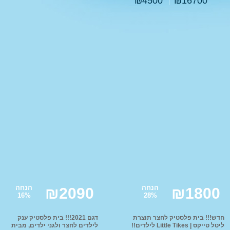
₪
4500
₪
16700
עגלת תינוק בבה קומפורט
טיולון פג פרגו
עגלות סייבקס - CYBEX
טיולוני Baby Jogger
עגלת תינוק ג'נה ריידר
עגלות מאמס אנד פאפס
עגלות ברייטקס - Britax
ג'ואי | Joie עגלות
עגלות טוויגי Twigy
STOKKE
ABC
סלקלים
כסא אוכל לתינוק
מצעים
מצע
מצ
ex
נדנדה לתינוק
בימבות ופדלים
ממונע
הנחה
הנחה
₪
2090
₪
1800
16
%
28
%
תלת אופן לילדים
סול
טרקטור פדלים לילדים
טרק
חדש!!! בית פלסטיק לחצר תוצרת
דגם 2021!!! בית פלסטיק ענק
ליטל טייקס | Little Tikes לילדים!!
לילדים לחצר ולגני ילדים, מבית
ג'י