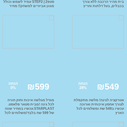
בית מהיר הרכבה ללא צורך
סטפ2 | STEP2 עמיד לשמש וכולל
בכבלים, בעל דלתות וחריץ
מגוון אביזרים למשחק!! מחיר
אופ
הכנסת מכתבים ועוד!!! דיל רק
מיוחד רק 1800 ש''ח ומשלוחים
1800 ש''ח!! ומשלוחים לכל
לכל הארץ
רכב
הארץ!!
ליל
טרק
ממנ
קו
מוצרי הנקה והאכלה
מזרונים ומשטחי פעילות
מוצר
מזרני שינה
הליכון לתינוק
מיטות מעבר
חדרי 
Mama Love
שי
כיס
הנחה
הנחה
₪
599
₪
549
0
%
28
%
תאו
אטרקציה לגינה! מלשה מתקפלת
מגדל מגלשה איכות וחזק חוויה
לצורך אחסון איכותית וארוכה
לכל גינה !מבית סטאר פלאסט.
עכשיו ב549 שח ומשלוחים לכל
STARPLAST.עכשיו במחיר שווה
הארץ
של 599 שח בלבד!משלוחים לכל
הארץ!