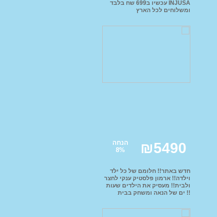
INJUSA עכשיו ב699 שח בלבד
ומשלוחים לכל הארץ
נוע ממונע לילדים
י יוקרה ממונעים
דים
טורון שטח לילדים
ועים פג פראגו
רקינטים חשמליים
י אמבט ובטיחות
תינוקות וילדים
דות החתלה
אות ושולחן לילדים
הנחה
₪
5490
8
%
רה לחדרי ילדים
חדש באתר!! חלומם של כל ילד
וילדה!! ארמון פלסטיק ענקי לחצר
ולבית!! מעסיק את הילדים שעות
!! ים של הנאה ומשחק בבית
שכולו מעוצב מהאגדות!! מחיר
מיוחד רק 5490 ש''ח!! אפשרות
הובלה והרכבה!!