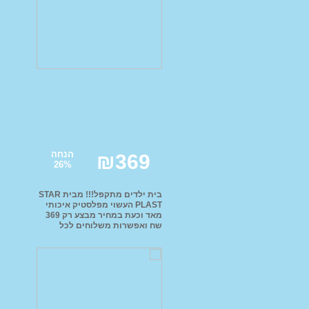
קורקינטים
בית בובות
עגלות בובה + בובות
מתקני סלים לילדים
מנשאים תיקי החתלה
וביגוד
הנחה
₪
369
26
%
בית ילדים מתקפל!!! מבית STAR
PLAST העשוי מפלסטיק איכותי
קטלוג מותג הבית INJUSA
מאד וכעת במחיר מבצע רק 369
שח ואפשרות משלוחים לכל
קטלוג מותג הבית K
הארץ!
צרפת