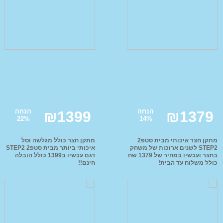
צעצועי התפתחות
אופניים לילדים
בריכ
ומוביילים
כלי נגינה לילדים
קסדות ראש ממותגות
צעצוע התפתחות
כסאות נשיאה
Imaginarium
אופניי הרים וחשמליות
הנחה
הנחה
₪
1399
₪
1379
22
%
14
%
אופניי פעלולים
אופני איזון לילדים
מתקן חצר איכותי מבית סטפ2
מתקן חצר כולל מגלשה וסל
STEP2 לשנים ארוכות של משחק
איכותי ביותר מבית סטפ2 STEP2
מוצרי ילדים ממותגים
עגלות תינוק במבצע
קיץ ר
בחצר ועכשיו במחיר של 1379 שח
דגם עכשיו ב1399 כולל הובלה
כולל משלוח עד הבית!
חינם!!
FAL
מוצרי הלו קיטי
מוצרי פו הדוב
מוצרי מיקי מאוס
מוצרי ספיידרמן