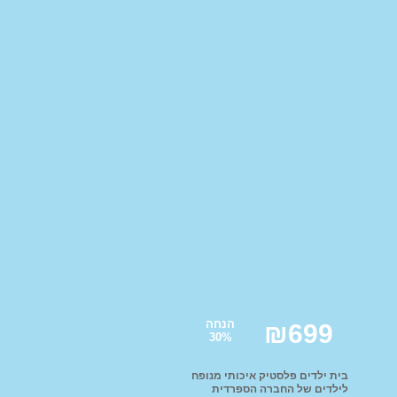
 לורה סוויסרה
ים לעריסות ולולים
עים ממותגים
Homet
ים לילדים
הנחה
₪
699
30
%
לות לממונעים
טורון ממונע לילדים
בית ילדים פלסטיק איכותי מנופח
לילדים של החברה הספרדית
פ ממונע לילדים