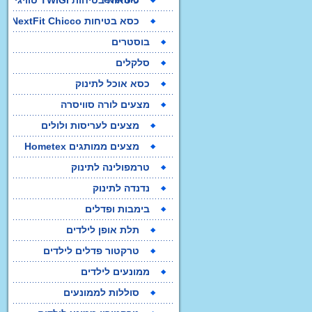
כיסאות בטיחות TWIGI טוויגי
כסא בטיחות NextFit Chicco
אופניים לילדים
בוסטרים
קסדות ראש ממותגות
סלקלים
כסאות נשיאה
כסא אוכל לתינוק
אופניי הרים וחשמליות
מצעים לורה סוויסרה
אופניי פעלולים
מצעים לעריסות ולולים
אופני איזון לילדים
מצעים ממותגים Hometex
טרמפולינה לתינוק
נדנדה לתינוק
עגלות תינוק במבצע
בימבות ופדלים
מוצרי בטיחות
תלת אופן לילדים
טרקטור פדלים לילדים
ממונעים לילדים
סוללות לממונעים